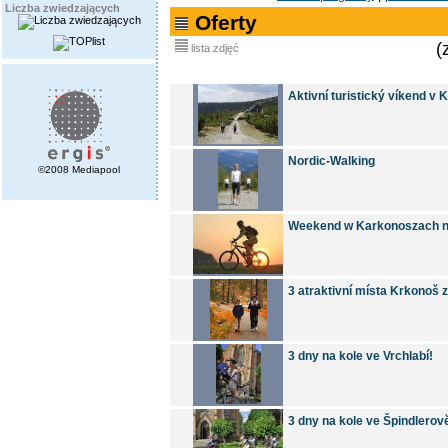
Liczba zwiedzających
Oferty
(
lista zdjęć
Aktivní turistický víkend v 
Nordic-Walking
©2008 Mediapool
Weekend w Karkonoszach n
3 atraktivní místa Krkonoš z
3 dny na kole ve Vrchlabí!
3 dny na kole ve Špindlerov