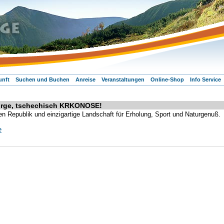
unft
Suchen und Buchen
Anreise
Veranstaltungen
Online-Shop
Info Service
irge, tschechisch KRKONOSE!
 Republik und einzigartige Landschaft für Erholung, Sport und Naturgenuß.
e