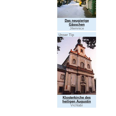
Das neugierige
Gässchen
Jilemnice
Unser Tip
Klosterkirche des
heiligen Augustin
Vrchlabí