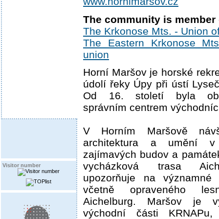
www.hornimarsov.cz
The community is member 
The Krkonose Mts. - Union of
The Eastern Krkonose Mts. 
union
Horní Maršov je horské rekre
údolí řeky Úpy při ústí Lyse
Od 16. století byla ob
správním centrem východníc
V Horním Maršově návšt
architektura a umění 
zajímavých budov a památek
vycházková trasa Aich
Visitor number
upozorňuje na významné p
včetně opraveného les
Aichelburg. Maršov je v
východní části KRNAPu,