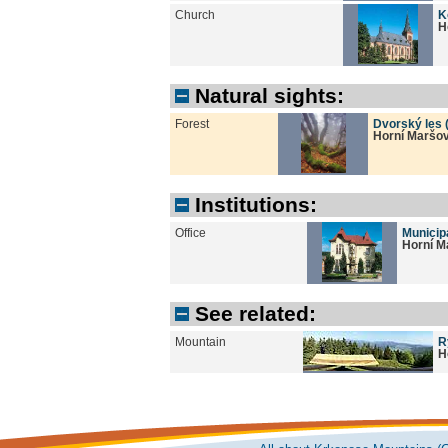
Church
K
H
Natural sights:
Forest
Dvorský les 
Horní Maršo
Institutions:
Office
Municipa
Horní M
See related:
Mountain
R
H