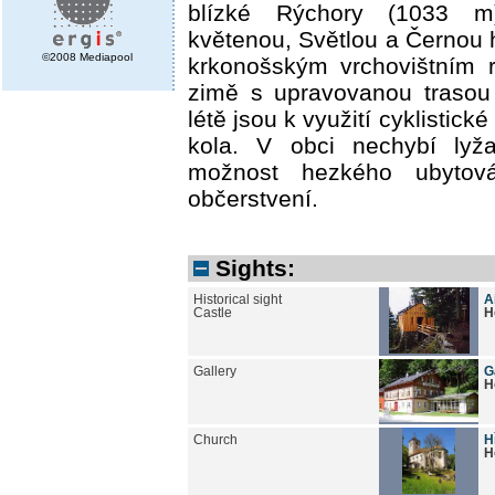
blízké Rýchory (1033 
květenou, Světlou a Černou 
©2008 Mediapool
krkonošským vrchovištním r
zimě s upravovanou trasou
létě jsou k využití cyklistick
kola. V obci nechybí lyža
možnost hezkého ubytov
občerstvení.
Sights:
Historical sight
A
Castle
H
Gallery
G
H
Church
H
H