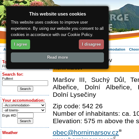
This website uses cookies
This website uses cookies to improve user
experience. By using our website you consent to all
cookies in accordance with our Cookie Policy.
I agree
I disagree
About the region
Activities
Relaxing
Your vacation
Accommodation
Choos
Read more
ergis.cz
> Horní Maršov
Today is:
Friday 7.08.2026
Horní Maršov
Search for:
Maršov III, Suchý Důl, Te
Fulltext
Albeřice, Dolní Albeřice, 
Dolní Lysečiny
Your accommodation:
Zip code: 542 26
Number of inhabitants: ca. 1
Ergis #ID
Elevation: 575 m above the s
obec@hornimarsov.cz
Weather