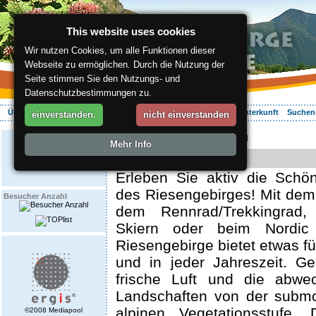
This website uses cookies
Wir nutzen Cookies, um alle Funktionen dieser
Webseite zu ermöglichen. Durch die Nutzung der
Seite stimmen Sie den Nutzungs- und
Datenschutzbestimmungen zu.
Über die Region
Aktiv Erleben
Entspannung
Ihr Urlaub
Unterkunft
Suchen
einverstanden.
nicht einverstanden
ergis.cz
> Aktiv Erleben
Mehr Info
Aktiv erleben
Erleben Sie aktiv die Schö
des Riesengebirges! Mit dem
Besucher Anzahl
dem Rennrad/Trekkingrad
Skiern oder beim Nordic
Riesengebirge bietet etwas fü
und in jeder Jahreszeit. G
frische Luft und die abwec
Landschaften von der submo
alpinen Vegetationsstufe. 
©2008 Mediapool