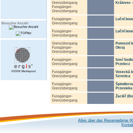
Grenzübergang
Královec 
Fussgänger-
Grenzübergang
Fussgänger-
Luční boud
Grenzübergang
Besucher Anzahl
Fussgänger-
Luční bou
Grenzübergang
Grenzübergang
Pomezní b
Fussgänger-
Okraj
Grenzübergang
Fussgänger-
Soví Sedlo
Grenzübergang
Przelecz
©2008 Mediapool
Fussgänger-
Vosecká b
Grenzübergang
Szrenica
Fussgänger-
Špindlero
Grenzübergang
Przesieka
Fussgänger-
Žacléř (Bo
Grenzübergang
Alles über das Riesengebirge (
Kontak