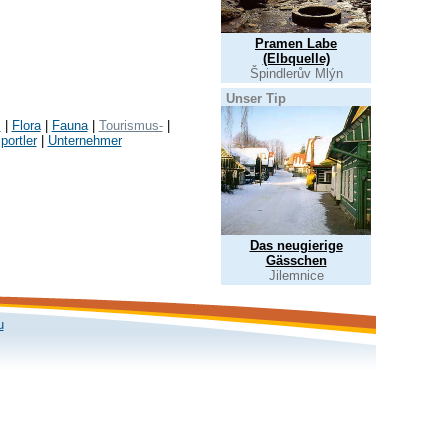
Pramen Labe
(Elbquelle)
Špindlerův Mlýn
Unser Tip
s
|
Flora
|
Fauna
|
Tourismus-
|
portler
|
Unternehmer
Das neugierige
Gässchen
Jilemnice
u