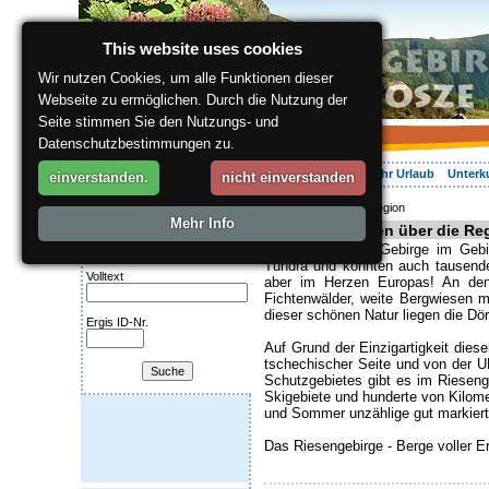
This website uses cookies
Wir nutzen Cookies, um alle Funktionen dieser
Webseite zu ermöglichen. Durch die Nutzung der
Seite stimmen Sie den Nutzungs- und
Datenschutzbestimmungen zu.
Über die Region
Aktiv Erleben
Entspannung
Ihr Urlaub
Unterk
einverstanden.
nicht einverstanden
ergis.cz
> Über die Region
Suche:
Mehr Info
Informationen über die Re
Kategorie
Ein einzigartiges Gebirge im Geb
Tundra und könnten auch tausende 
Volltext
aber im Herzen Europas! An den
Fichtenwälder, weite Bergwiesen m
dieser schönen Natur liegen die Dör
Ergis ID-Nr.
Auf Grund der Einzigartigkeit dies
tschechischer Seite und von der
Schutzgebietes gibt es im Riesenge
Skigebiete und hunderte von Kilome
und Sommer unzählige gut markier
Das Riesengebirge - Berge voller E