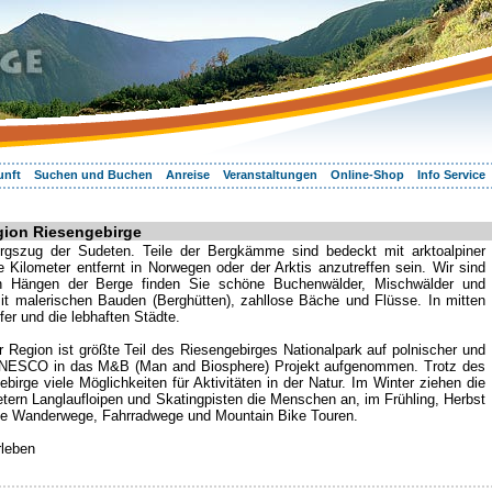
unft
Suchen und Buchen
Anreise
Veranstaltungen
Online-Shop
Info Service
gion Riesengebirge
irgszug der Sudeten. Teile der Bergkämme sind bedeckt mit arktoalpiner
Kilometer entfernt in Norwegen oder der Arktis anzutreffen sein. Wir sind
 Hängen der Berge finden Sie schöne Buchenwälder, Mischwälder und
it malerischen Bauden (Berghütten), zahllose Bäche und Flüsse. In mitten
fer und die lebhaften Städte.
er Region ist größte Teil des Riesengebirges Nationalpark auf polnischer und
 UNESCO in das M&B (Man and Biosphere) Projekt aufgenommen. Trotz des
birge viele Möglichkeiten für Aktivitäten in der Natur. Im Winter ziehen die
tern Langlaufloipen und Skatingpisten die Menschen an, im Frühling, Herbst
te Wanderwege, Fahrradwege und Mountain Bike Touren.
rleben