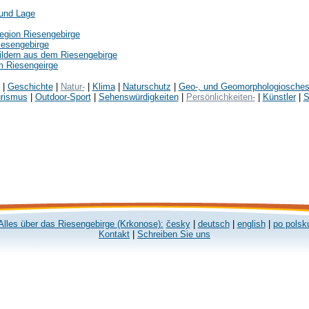
 und Lage
egion Riesengebirge
iesengebirge
Bildern aus dem Riesengebirge
m Riesengeirge
|
Geschichte
|
Natur-
|
Klima
|
Naturschutz
|
Geo-, und Geomorphologiosche
rismus
|
Outdoor-Sport
|
Sehenswürdigkeiten
|
Persönlichkeiten-
|
Künstler
|
S
Alles über das Riesengebirge (Krkonose):
česky
|
deutsch
|
english
|
po polsk
Kontakt
|
Schreiben Sie uns