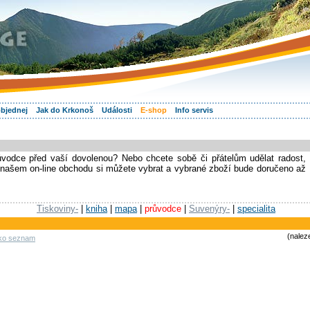
objednej
Jak do Krkonoš
Události
E-shop
Info servis
ůvodce před vaší dovolenou? Nebo chcete sobě či přátelům udělat radost,
našem on-line obchodu si můžete vybrat a vybrané zboží bude doručeno až
Tiskoviny-
|
kniha
|
mapa
|
průvodce
|
Suvenýry-
|
specialita
(nalez
ako seznam