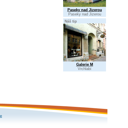
Paseky nad Jizerou
Paseky nad Jizerou
Náš tip
Galerie M
Vrchlabí
le