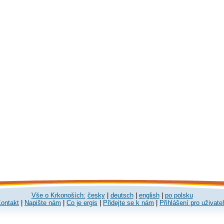
Vše o Krkonoších:
česky
|
deutsch
|
english
|
po polsku
ontakt
|
Napište nám
|
Co je ergis
|
Přidejte se k nám
|
Přihlášení pro uživate