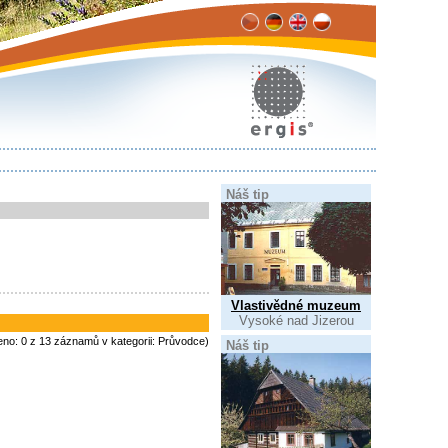
Náš tip
Vlastivědné muzeum
Vysoké nad Jizerou
eno: 0 z 13 záznamů v kategorii: Průvodce)
Náš tip