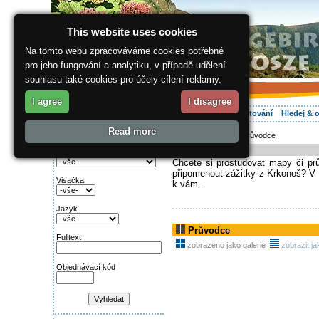
This website uses cookies
Na tomto webu zpracováváme cookies potřebné
pro jeho fungování a analytiku, v případě udělení
souhlasu také cookies pro účely cílení reklamy.
I agree
I disagree
O regionu
Aktivně
Relax
Vaše dovolená
Ubytování
Hledej & 
Read more
ergis.cz
>
E-shop
> Průvodce
Najděte si:
E-shop
Kategorie
Chcete si prostudovat mapy či pr
připomenout zážitky z Krkonoš? V 
Visačka
k vám.
Jazyk
Průvodce
Fulltext
zobrazeno jako galerie
zobrazit j
Objednávací kód