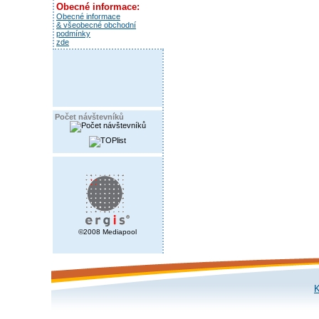
Obecné informace:
Obecné informace
& všeobecné obchodní
podmínky
zde
Počet návštevníků
©2008 Mediapool
K