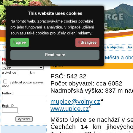
This website uses cookies
Na tomto webu zpracováváme cookies potřebné
pro jeho fungování a analytiku, v případě udělení
souhlasu také cookies pro účely cílení reklamy.
I agree
I disagree
O regionu
Aktivně
Relax
Vaše dovolená
Ubytování
Hledej & objednej
Jak
Read more
ergis.cz
>
O regionu
>
Města a ob
Najděte si:
Město
Úpice
a okolí do
km
PSČ: 542 32
Počet obyvatel: cca 6052
vyhledat pouze správní
obce
Nadmořská výška: 337 m n
Fulltext
mupice@volny.cz
Ergis ID
www.upice.cz
Město Úpice se nachází v s
Čechách 14 km jihových