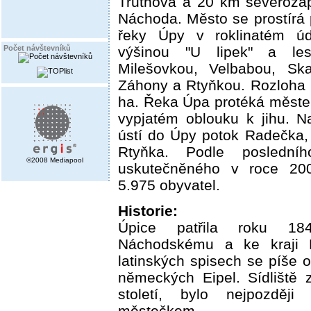
Trutnova a 20 km severozá
Náchoda. Město se prostírá
řeky Úpy v roklinatém ú
výšinou "U lipek" a le
Počet návštevníků
Milešovkou, Velbabou, Ska
Záhony a Rtyňkou. Rozloha 
ha. Řeka Úpa protéká měst
vypjatém oblouku k jihu. 
ústí do Úpy potok Radečka,
Rtyňka. Podle posledníh
©2008 Mediapool
uskutečněného v roce 200
5.975 obyvatel.
Historie:
Úpice patřila roku 18
Náchodskému a ke kraji 
latinských spisech se píše o
německých Eipel. Sídliště 
století, bylo nejpozděj
městečkem.