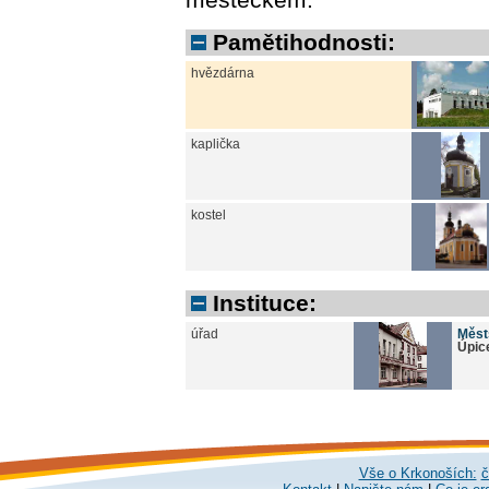
Pamětihodnosti:
hvězdárna
kaplička
kostel
Instituce:
úřad
Měst
Úpic
Vše o Krkonoších:
č