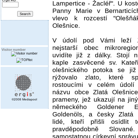
Ergis #ID
Lampertice - Žacléř". U kos
Panny Marie v Bernarticí
vlevo k rozcestí "Olešňá
Olešnice.
V údolí pod Vámi leží Z
nejstarší obec mikroregio
Visitor number
uvidíte již z dálky. Stojí
kaple zasvěcené sv. Kateř
olešnického potoka se již
rýžovalo zlato, které s
rostoucími v celém údolí 
názvu obce Zlatá Olešnice.
prameny, jež ukazují na ji
©2008 Mediapool
německého Goldener 
Goldenöls, a česky Zlatá 
lidé, kteří přišli osídlit 
pravděpodobně Slovan
samostatnou církevní správu