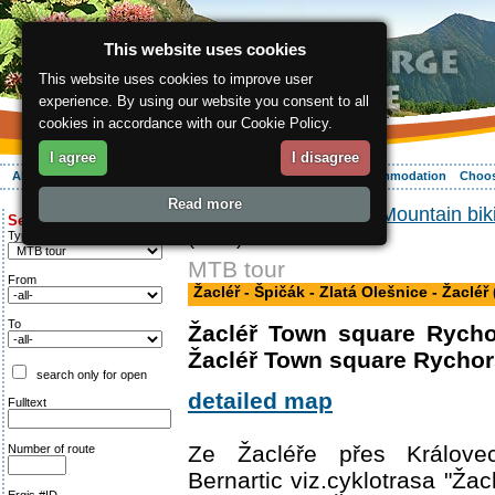
This website uses cookies
This website uses cookies to improve user
experience. By using our website you consent to all
cookies in accordance with our Cookie Policy.
I agree
I disagree
About the region
Activities
Relaxing
Your vacation
Accommodation
Choos
Read more
ergis.cz
>
Activities
>
Mountain bik
Search for:
(MTB)
Type of route
MTB tour
From
Žacléř - Špičák - Zlatá Olešnice - Žacléř
To
Žacléř Town square Rycho
Žacléř Town square Rychor
search only for open
detailed map
Fulltext
Ze Žacléře přes Králove
Number of route
Bernartic viz.cyklotrasa "Žacl