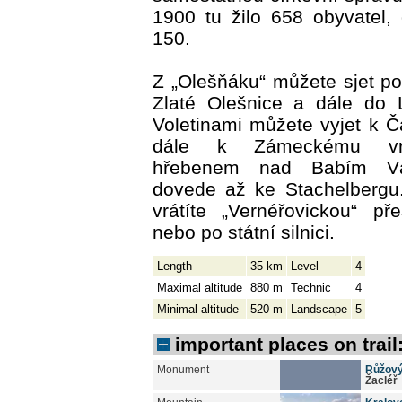
1900 tu žilo 658 obyvatel,
150.
Z „Olešňáku“ můžete sjet po 
Zlaté Olešnice a dále do L
Voletinami můžete vyjet k 
dále k Zámeckému vr
hřebenem nad Babím Vá
dovede až ke Stachelbergu
vrátíte „Vernéřovickou“ p
nebo po státní silnici.
Length
35 km
Level
4
Maximal altitude
880 m
Technic
4
Minimal altitude
520 m
Landscape
5
important places on trail
Monument
Růžový
Žacléř