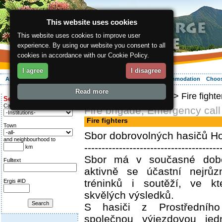
This website uses cookies
This website uses cookies to improve user
experience. By using our website you consent to all
cookies in accordance with our Cookie Policy.
I agree
I disagree
About the region
Activities
Relaxing
Your vacation
Accommodation
Choos
Read more
ergis.cz
>
Info service
> Fire fighte
Search for:
Category
Fire brigade, Emergency call
Fire fighters
Town
Sbor dobrovolných hasičů H
and neighbourhood to
---------------------------------------
km
Sbor má v současné dob
Fulltext
aktivně se účastní nejrůzn
tréninků i soutěží, ve kt
Ergis #ID
skvělých výsledků.
S hasiči z Prostředního
společnou výjezdovou jedn