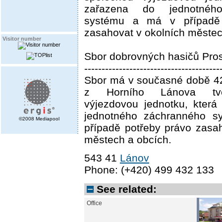
zařazena do jednotnéh
systému a má v případě 
zasahovat v okolních městec
Visitor number
Sbor dobrovných hasičů Pro
---------------------------------------
Sbor má v současné době 42
z Horního Lánova tvo
výjezdovou jednotku, která
jednotného záchranného 
©2008 Mediapool
případě potřeby právo zasa
městech a obcích.
543 41
Lánov
Phone: (+420) 499 432 133
See related:
Office