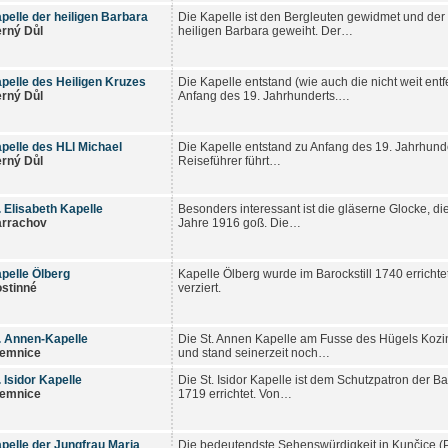
pelle der heiligen Barbara
Die Kapelle ist den Bergleuten gewidmet und der 
rný Důl
heiligen Barbara geweiht. Der…
pelle des Heiligen Kruzes
Die Kapelle entstand (wie auch die nicht weit ent
rný Důl
Anfang des 19. Jahrhunderts.…
pelle des HLl Michael
Die Kapelle entstand zu Anfang des 19. Jahrhunder
rný Důl
Reiseführer führt…
. Elisabeth Kapelle
Besonders interessant ist die gläserne Glocke, di
rrachov
Jahre 1916 goß. Die…
pelle Ölberg
Kapelle Ölberg wurde im Barockstill 1740 errichte
stinné
verziert.
. Annen-Kapelle
Die St. Annen Kapelle am Fusse des Hügels Kozi
lemnice
und stand seinerzeit noch…
. Isidor Kapelle
Die St. Isidor Kapelle ist dem Schutzpatron der
lemnice
1719 errichtet. Von…
pelle der Jungfrau Maria
Die bedeutendste Sehenswürdigkeit in Kunčice (Pe