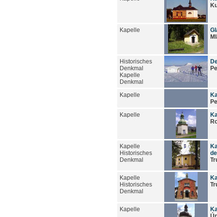
Ku
Kapelle
Gl
Ml
Historisches
De
Denkmal
Pe
Kapelle
Denkmal
Kapelle
Ka
Pe
Kapelle
Ka
Ro
Kapelle
Ka
Historisches
de
Denkmal
Tr
Kapelle
Ka
Historisches
Tr
Denkmal
Kapelle
Ka
Úp