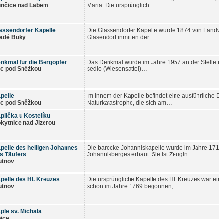
nčice nad Labem
Maria. Die ursprünglich…
assendorfer Kapelle
Die Glassendorfer Kapelle wurde 1874 von Landw
adé Buky
Glasendorf inmitten der…
nkmal für die Bergopfer
Das Denkmal wurde im Jahre 1957 an der Stelle 
c pod Sněžkou
sedlo (Wiesensattel)…
pelle
Im Innern der Kapelle befindet eine ausführliche
c pod Sněžkou
Naturkatastrophe, die sich am…
plička u Kostelíku
kytnice nad Jizerou
pelle des heiligen Johannes
Die barocke Johanniskapelle wurde im Jahre 171
s Täufers
Johannisberges erbaut. Sie ist Zeugin…
utnov
pelle des Hl. Kreuzes
Die ursprüngliche Kapelle des Hl. Kreuzes war ei
utnov
schon im Jahre 1769 begonnen,…
ple sv. Michala
ice