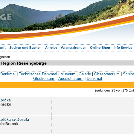
unft
Suchen und Buchen
Anreise
Veranstaltungen
Online-Shop
Info Service
keiten
r Region Riesengebirge
s Denkmal
|
Technisches Denkmal
|
Museum
|
Galerie
|
Observatorium
|
Schlo
Glockenturm
|
Aussichtsturm
|
Denkmal
(gefunden: 23 von 175 Eint
plička
enecko
plička sv. Josefa
lní Branná