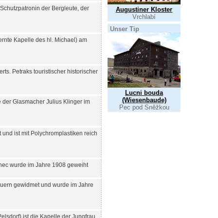
Schutzpatronin der Bergleute, der
Augustiner Kloster
Vrchlabí
Unser Tip
fernte Kapelle des hl. Michael) am
ts. Petraks touristischer historischer
Lucni bouda
(Wiesenbaude)
e der Glasmacher Julius Klinger im
Pec pod Sněžkou
t und ist mit Polychromplastiken reich
nec wurde im Jahre 1908 geweiht
 Bauern gewidmet und wurde im Jahre
lsdorf) ist die Kapelle der Jungfrau