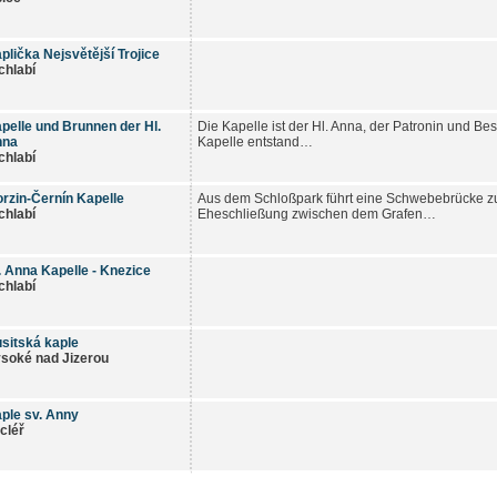
plička Nejsvětější Trojice
chlabí
pelle und Brunnen der Hl.
Die Kapelle ist der Hl. Anna, der Patronin und Bes
nna
Kapelle entstand…
chlabí
rzin-Černín Kapelle
Aus dem Schloßpark führt eine Schwebebrücke zur
chlabí
Eheschließung zwischen dem Grafen…
. Anna Kapelle - Knezice
chlabí
sitská kaple
soké nad Jizerou
ple sv. Anny
cléř