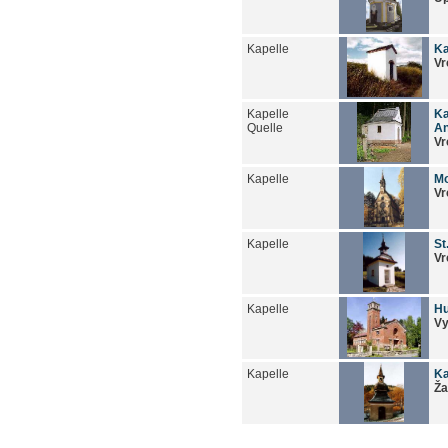
Kapelle
Ka
Vr
Kapelle
Ka
Quelle
A
Vr
Kapelle
Mo
Vr
Kapelle
St
Vr
Kapelle
Hu
Vy
Kapelle
Ka
Ža