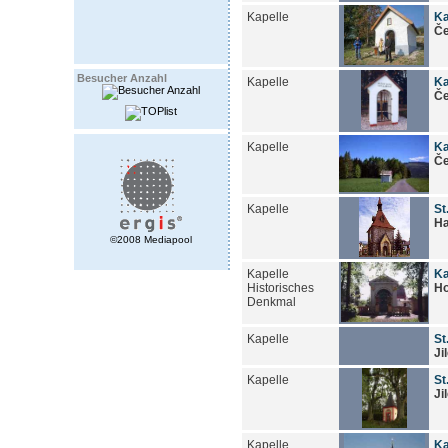
Kapelle
Ka
Če
Besucher Anzahl
Kapelle
Ka
Če
Kapelle
Ka
Če
Kapelle
St
Ha
©2008 Mediapool
Kapelle
Ka
Historisches
Ho
Denkmal
Kapelle
St
Ji
Kapelle
St
Ji
Kapelle
Ka