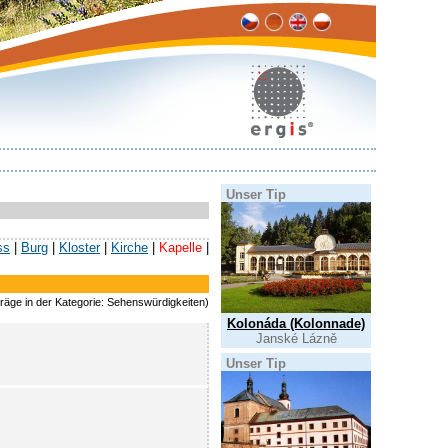
Unser Tip
ss
|
Burg
|
Kloster
|
Kirche
|
Kapelle
|
räge in der Kategorie: Sehenswürdigkeiten)
Kolonáda (Kolonnade)
Janské Lázně
Unser Tip