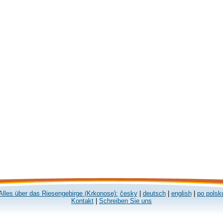
Alles über das Riesengebirge (Krkonose):
česky
|
deutsch
|
english
|
po polsk
Kontakt
|
Schreiben Sie uns