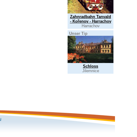
Zahnradbahn Tanvald
- Kořenov - Harrachov
Harrachov
Unser Tip
Schloss
Jilemnice
u