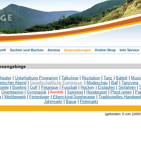
unft
Suchen und Buchen
Anreise
Veranstaltungen
Online-Shop
Info Service
iesengebirge
heater
|
Unterhaltung Programm
|
Talkshow
|
Rezitation
|
Tanz
|
Ballett
|
Musi
hnischer Abend
|
Gesellschaftliche Ereignisse-
|
Modeschau
|
Ball
|
Tanzvera.
piele
|
Bowling
|
Golf
|
Petanque
|
Fussball
|
Hockey
|
Eislaufen
|
Skifahren
|
|
Orienteering
|
Gymnastik
|
Aerobik
|
Spinning
|
Hundesport
|
Pferd reiten
|
Par
g
|
Wettbewerb
|
Ferienlager
|
Eltern-kind-Spielgruppe
|
Traditionelles Handwer
Jahrmarkt
|
Basar
|
Flohmarkt
(gefunden: 0 von 11692 