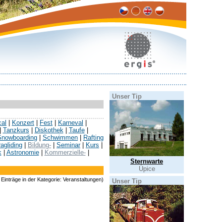
Unser Tip
cal
|
Konzert
|
Fest
|
Karneval
|
|
Tanzkurs
|
Diskothek
|
Taufe
|
Snowboarding
|
Schwimmen
|
Rafting
agliding
|
Bildung-
|
Seminar
|
Kurs
|
k
|
Astronomie
|
Kommerzielle-
|
Sternwarte
Úpice
Einträge in der Kategorie: Veranstaltungen)
Unser Tip